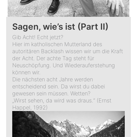
Sagen, wie’s ist (Part II)
Gib Acht! Echt jetzt?
Hier im katholischen Mutterland des
autoritären Backlash wissen wir um die Kraft
der Acht. Der achte Tag steht für
Neuschöpfung. Und Wiederauferstehung
können wir.
Die nächsten acht Jahre werden
entscheidend sein. Da wirst du dabei
gewesen sein müssen. Wetten?
„Wirst sehen, da wird was draus.“ (Ernst
Happel, 1992)