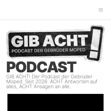
Zum
Inhalt
springen
PODCAST
GIB ACHT! Der Podcast der Gebrüder
Moped. Seit 2026: ACHT Antworten auf
alles, ACHT Ansagen an alle.